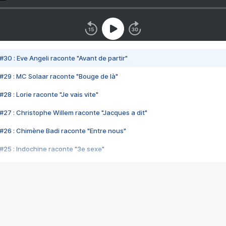
#30 : Eve Angeli raconte "Avant de partir"
#29 : MC Solaar raconte "Bouge de là"
28 : Lorie raconte "Je vais vite"
#27 : Christophe Willem raconte "Jacques a dit"
#26 : Chimène Badi raconte "Entre nous"
#25 : Indochine raconte "3e sexe"
#24 : Zaho raconte "C'est chelou"
#23 : Patrick Bruel raconte "Au café des délices"
#22 : Kyo raconte "Le chemin"
#21 : Nolwenn Leroy raconte "Cassé"