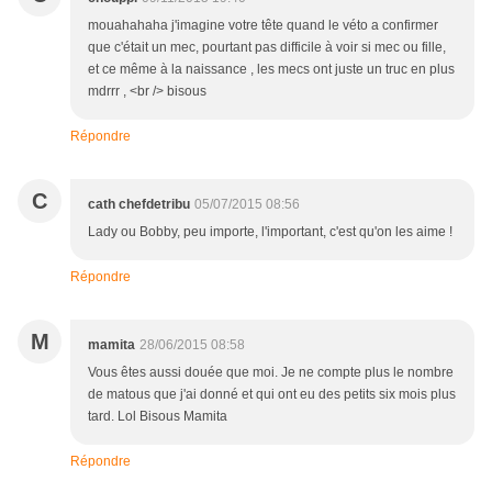
mouahahaha j'imagine votre tête quand le véto a confirmer
que c'était un mec, pourtant pas difficile à voir si mec ou fille,
et ce même à la naissance , les mecs ont juste un truc en plus
mdrrr , <br /> bisous
Répondre
C
cath chefdetribu
05/07/2015 08:56
Lady ou Bobby, peu importe, l'important, c'est qu'on les aime !
Répondre
M
mamita
28/06/2015 08:58
Vous êtes aussi douée que moi. Je ne compte plus le nombre
de matous que j'ai donné et qui ont eu des petits six mois plus
tard. Lol Bisous Mamita
Répondre