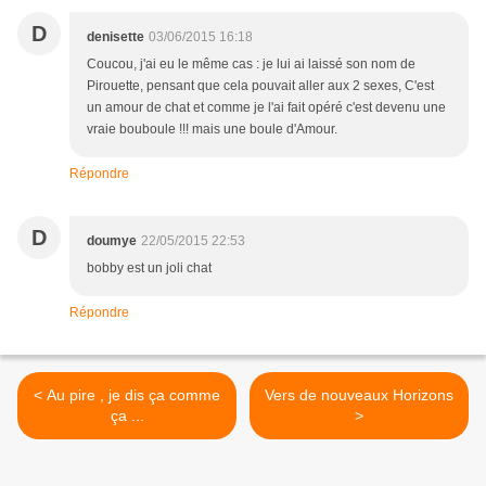
D
denisette
03/06/2015 16:18
Coucou, j'ai eu le même cas : je lui ai laissé son nom de
Pirouette, pensant que cela pouvait aller aux 2 sexes, C'est
un amour de chat et comme je l'ai fait opéré c'est devenu une
vraie bouboule !!! mais une boule d'Amour.
Répondre
D
doumye
22/05/2015 22:53
bobby est un joli chat
Répondre
< Au pire , je dis ça comme
Vers de nouveaux Horizons
ça ...
>