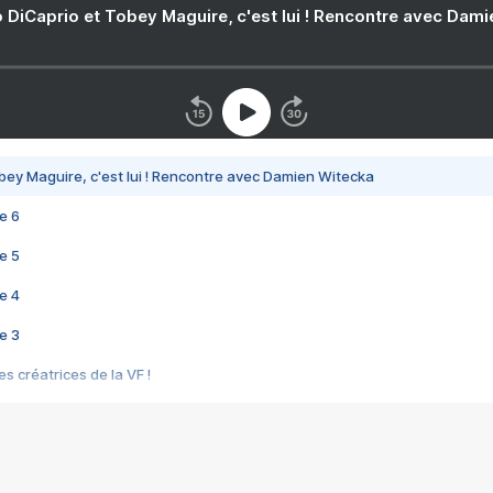
 DiCaprio et Tobey Maguire, c'est lui ! Rencontre avec Dam
bey Maguire, c'est lui ! Rencontre avec Damien Witecka
e 6
e 5
e 4
e 3
s créatrices de la VF !
e 2
e 1